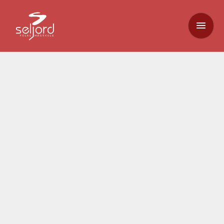
Velkommen til Seljord Folkehøgskole. Ved å
bruke vårt nettsted, godtar du disse
brukervilkårene, som regulerer ditt forhold til
Seljord Folkehøgskole og din bruk av våre